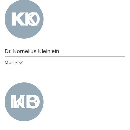
Dr. Kornelius Kleinlein
MEHR
kornelius.kleinlein@raue.com
Tel
+49 30 818 550 302