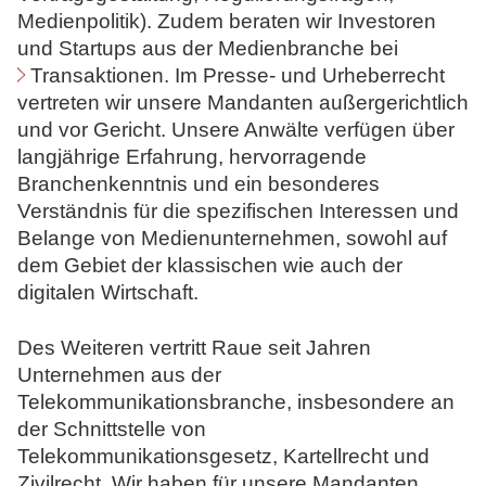
Medienpolitik). Zudem beraten wir Investoren
N
und Startups aus der Medienbranche bei
o
Transaktionen
. Im Presse- und Urheberrecht
t
vertreten wir unsere Mandanten außergerichtlich
a
und vor Gericht. Unsere Anwälte verfügen über
r
langjährige Erfahrung, hervorragende
e
Branchenkenntnis und ein besonderes
Verständnis für die spezifischen Interessen und
Belange von Medienunternehmen, sowohl auf
dem Gebiet der klassischen wie auch der
digitalen Wirtschaft.
Des Weiteren vertritt Raue seit Jahren
Unternehmen aus der
Telekommunikationsbranche, insbesondere an
der Schnittstelle von
Telekommunikationsgesetz, Kartellrecht und
Zivilrecht. Wir haben für unsere Mandanten