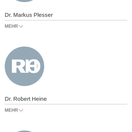
Dr. Markus Plesser
MEHR
markus.plesser@raue.com
Tel
+49 30 818 550 304
Dr. Robert Heine
MEHR
robert.heine@raue.com