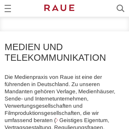
R
AKTUELL
e
c
KOMPETENZ
h
MEDIEN UND
t
TEAM
TELEKOMMUNI­KATION
s
a
KARRIERE
n
Die Medienpraxis von Raue ist eine der
w
ÜBER RAUE
führenden in Deutschland. Zu unseren
ä
Mandanten gehören Verlage, Medienhäuser,
l
EN
DE
Sende- und Internetunternehmen,
t
Verwertungsgesellschaften und
e
Filmproduktionsgesellschaften, die wir
u
umfassend beraten (
Geistiges Eigentum
,
n
Vertragsgestaltung, Regulierungsfragen,
d