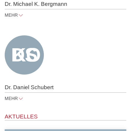
Dr. Michael K. Bergmann
MEHR
michael.bergmann@raue.com
Tel
+49 30 818 550 366
Dr. Daniel Schubert
MEHR
daniel.schubert@raue.com
AKTUELLES
Tel
+49 30 818 550 302