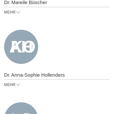
Dr. Mareile Büscher
MEHR
mareile.buescher@raue.com
Tel
+49 30 818 550 347
Dr. Anna-Sophie Hollenders
MEHR
anna-sophie.hollenders@raue.com
Tel
+49 30 818 550 353