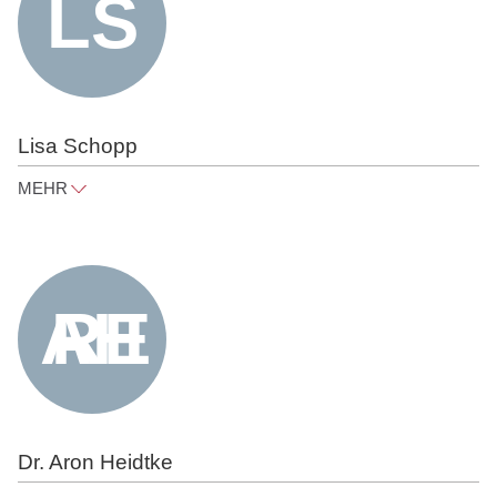
Lisa Schopp
MEHR
lisa.schopp@raue.com
Tel
+49 30 818 550 320
Dr. Aron Heidtke