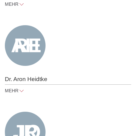
MEHR
lisa.schopp@raue.com
Tel
+49 30 818 550 320
Dr. Aron Heidtke
MEHR
aron.heidtke@raue.com
Tel
+49 30 818 550 303