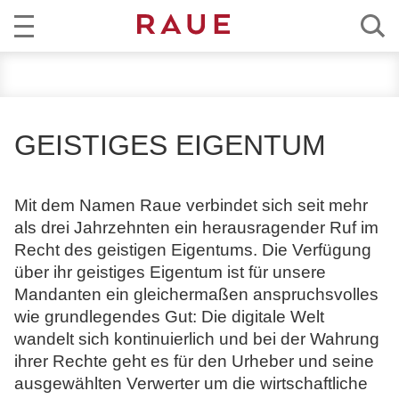
R
AKTUELL
e
c
KOMPETENZ
h
GEISTIGES EIGENTUM
t
TEAM
s
a
Mit dem Namen Raue verbindet sich seit mehr
KARRIERE
n
als drei Jahrzehnten ein herausragender Ruf im
w
Recht des geistigen Eigentums. Die Verfügung
ÜBER RAUE
ä
über ihr geistiges Eigentum ist für unsere
l
Mandanten ein gleichermaßen anspruchsvolles
EN
DE
t
wie grundlegendes Gut: Die digitale Welt
e
wandelt sich kontinuierlich und bei der Wahrung
u
ihrer Rechte geht es für den Urheber und seine
n
ausgewählten Verwerter um die wirtschaftliche
d