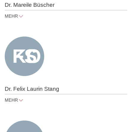
Dr. Mareile Büscher
MEHR
mareile.buescher@raue.com
Tel
+49 30 818 550 347
Dr. Felix Laurin Stang
MEHR
felix.stang@raue.com
Tel
+49 30 818 550 393