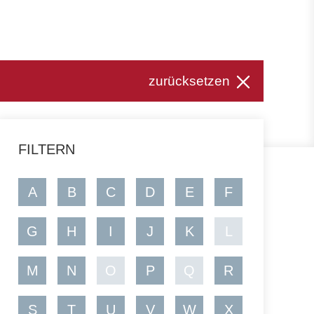
zurücksetzen
FILTERN
A
B
C
D
E
F
G
H
I
J
K
L
M
N
O
P
Q
R
S
T
U
V
W
X