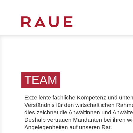
R
e
c
h
t
s
a
TEAM
n
w
Exzellente fachliche Kompetenz und unte
ä
Verständnis
für den wirtschaftlichen Rah
l
dies zeichnet die Anwältinnen und Anwält
t
Deshalb vertrauen Mandanten bei ihren wi
e
Angelegenheiten auf unseren Rat.
u