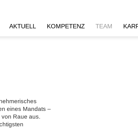
AKTUELL
KOMPETENZ
TEAM
KAR
rnehmerisches
men eines Mandats –
e von Raue aus.
chtigsten