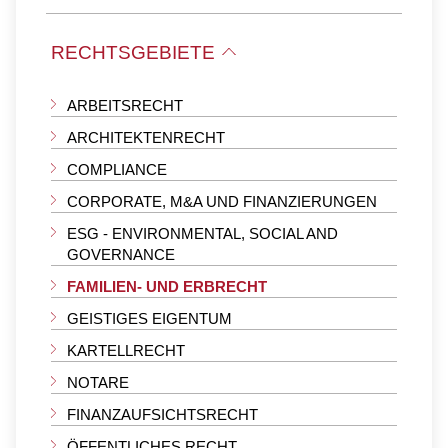
COUNSEL
DIGITALE WIRTSCHAFT
RECHTSGEBIETE
SENIOR ASSOCIATE
ENERGIE UND KLIMASCHUTZ
ASSOCIATE
GESUNDHEIT
ARBEITSRECHT
OF COUNSEL
IMMOBILIEN UND INFRASTRUKTUR
ARCHITEKTENRECHT
KUNST UND KULTUR
COMPLIANCE
MEDIEN UND TELEKOMMUNIKATION
CORPORATE, M&A UND FINANZIERUNGEN
PRIVATE EQUITY UND VENTURE CAPITAL
ESG - ENVIRONMENTAL, SOCIAL AND
GOVERNANCE
FAMILIEN- UND ERBRECHT
GEISTIGES EIGENTUM
KARTELLRECHT
NOTARE
FINANZAUFSICHTSRECHT
ÖFFENTLICHES RECHT