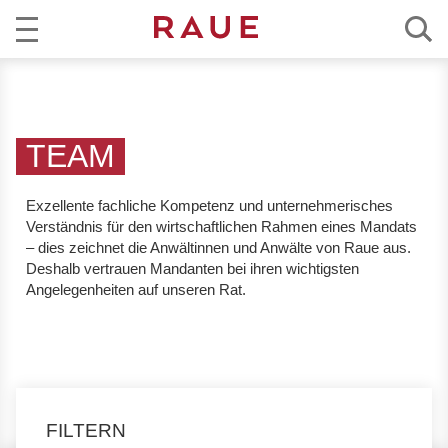
R
AKTUELL
e
c
KOMPETENZ
h
TEAM
t
TEAM
s
Exzellente fachliche Kompetenz und unternehmerisches
a
Verständnis
für den wirtschaftlichen Rahmen eines Mandats
KARRIERE
n
– dies zeichnet die Anwältinnen und Anwälte von Raue aus.
w
Deshalb vertrauen Mandanten bei ihren wichtigsten
ÜBER RAUE
Angelegenheiten auf unseren Rat.
ä
l
EN
DE
t
e
u
n
FILTERN
d