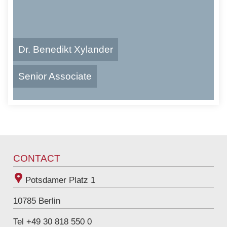
s
e
:
Dr. Benedikt Xylander
Senior Associate
E
benedikt.xylander@raue.com
-
T
+49 30 818 550 315
M
e
a
l
i
e
l
f
CONTACT
-
o
A
n
Potsdamer Platz 1
d
:
r
10785
Berlin
e
s
Tel +49 30 818 550 0
s