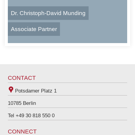
Dr. Christoph-David Munding
Associate Partner
E
christoph-david.munding@raue.com
-
T
+49 30 818 550 368
M
e
a
l
i
e
l
f
CONTACT
-
o
A
n
Potsdamer Platz 1
d
:
r
10785
Berlin
e
s
Tel +49 30 818 550 0
s
e
:
CONNECT