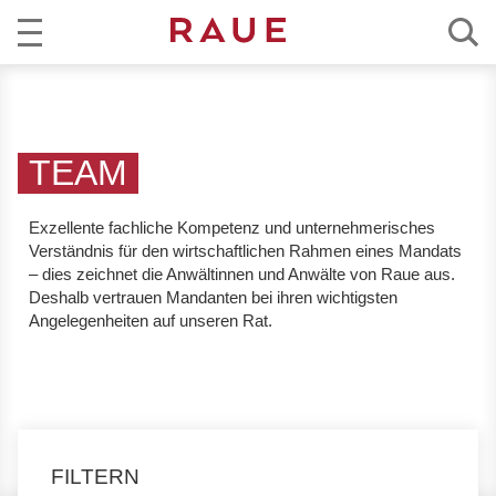
R
AKTUELL
e
c
KOMPETENZ
h
TEAM
t
TEAM
s
Exzellente fachliche Kompetenz und unternehmerisches
a
Verständnis
für den wirtschaftlichen Rahmen eines Mandats
KARRIERE
n
– dies zeichnet die Anwältinnen und Anwälte von Raue aus.
w
Deshalb vertrauen Mandanten bei ihren wichtigsten
ÜBER RAUE
Angelegenheiten auf unseren Rat.
ä
l
EN
DE
t
e
u
n
FILTERN
d