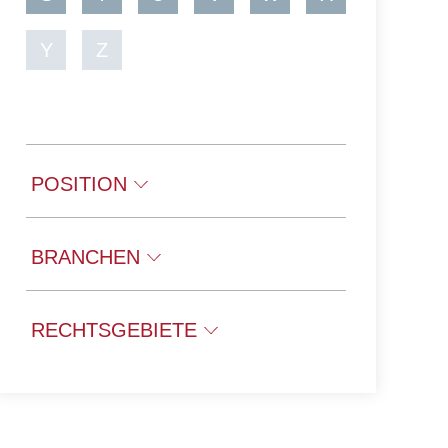
Y
Z
POSITION
PARTNER
BRANCHEN
ASSOCIATE PARTNER
COUNSEL
DIGITALE WIRTSCHAFT
RECHTSGEBIETE
SENIOR ASSOCIATE
ENERGIE UND KLIMASCHUTZ
ASSOCIATE
GESUNDHEIT
ARBEITSRECHT
OF COUNSEL
IMMOBILIEN UND INFRASTRUKTUR
ARCHITEKTENRECHT
KUNST UND KULTUR
COMPLIANCE