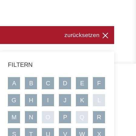
zurücksetzen
FILTERN
A
B
C
D
E
F
G
H
I
J
K
L
M
N
O
P
Q
R
S
T
U
V
W
X