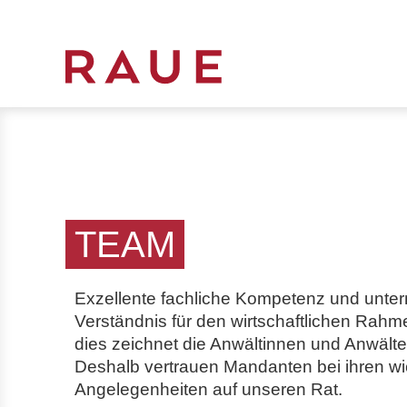
R
e
c
h
t
s
a
TEAM
n
w
Exzellente fachliche Kompetenz und unte
ä
Verständnis
für den wirtschaftlichen Rah
l
dies zeichnet die Anwältinnen und Anwält
t
Deshalb vertrauen Mandanten bei ihren wi
e
Angelegenheiten auf unseren Rat.
u