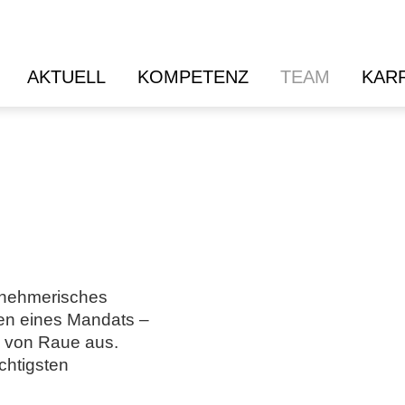
AKTUELL
KOMPETENZ
TEAM
KAR
rnehmerisches
men eines Mandats –
e von Raue aus.
chtigsten