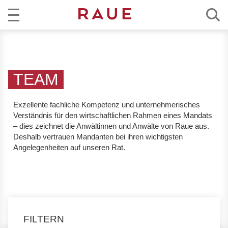
R
AKTUELL
e
c
KOMPETENZ
h
TEAM
t
TEAM
s
Exzellente fachliche Kompetenz und unternehmerisches
a
Verständnis
für den wirtschaftlichen Rahmen eines Mandats
KARRIERE
n
– dies zeichnet die Anwältinnen und Anwälte von Raue aus.
w
Deshalb vertrauen Mandanten bei ihren wichtigsten
ÜBER RAUE
Angelegenheiten auf unseren Rat.
ä
l
EN
DE
t
e
u
n
FILTERN
d