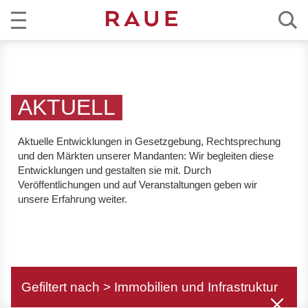
R
AKTUELL
e
c
KOMPETENZ
h
AKTUELL
t
TEAM
s
Aktuelle Entwicklungen in Gesetzgebung, Rechtsprechung
a
und den Märkten unserer Mandanten:
Wir begleiten diese
KARRIERE
n
Entwicklungen und gestalten sie mit. Durch
w
Veröffentlichungen und auf Veranstaltungen geben wir
ÜBER RAUE
unsere Erfahrung weiter.
ä
l
EN
DE
t
e
u
Gefiltert nach > Immobilien und Infrastruktur
n
d