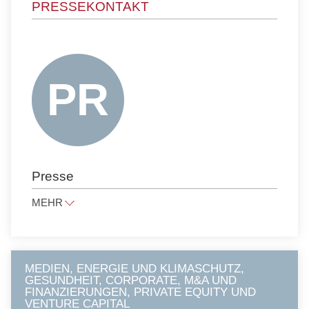
PRESSEKONTAKT
FAMILIEN- UND ERBRECHT
GEISTIGES EIGENTUM
KARTELLRECHT
NOTARE
FINANZAUFSICHTSRECHT
ÖFFENTLICHES RECHT
PRESSE- UND ÄUSSERUNGSRECHT
Presse
PRIVATE CLIENTS
PROZESSFÜHRUNG UND
MEHR
SCHIEDSVERFAHREN
presse@raue.com
STEUERRECHT
VERGABERECHT
Tel
+49 30 818 550 0
MEDIEN, ENERGIE UND KLIMASCHUTZ,
GESUNDHEIT, CORPORATE, M&A UND
FINANZIERUNGEN, PRIVATE EQUITY UND
VENTURE CAPITAL