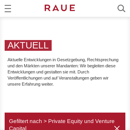
R
AKTUELL
e
c
KOMPETENZ
h
AKTUELL
t
TEAM
s
Aktuelle Entwicklungen in Gesetzgebung, Rechtsprechung
a
und den Märkten unserer Mandanten:
Wir begleiten diese
KARRIERE
n
Entwicklungen und gestalten sie mit. Durch
w
Veröffentlichungen und auf Veranstaltungen geben wir
ÜBER RAUE
unsere Erfahrung weiter.
ä
l
EN
DE
t
e
u
Gefiltert nach > Private Equity und Venture
n
Capital
d