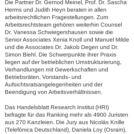
Die Partner Dr. Gernod Meinel, Prof. Dr. Sascha
N
Herms und Judith Heyn beraten in allen
o
arbeitsrechtlichen Fragestellungen. Zum
t
Arbeitsrechtsteam gehören weiterhin Counsel
a
Dr. Vanessa Schwiegershausen sowie die
r
Senior Associates Xenia Knoll und Manuel Milde
e
und die Associates Dr. Jakob Degen und Dr.
Simon Biehl. Die Schwerpunkte ihrer Praxis
liegen auf der betrieblichen Umstrukturierung,
Verhandlungen mit Gewerkschaften und
Betriebsräten, Vorstands- und
Aufsichtsratsangelegenheiten und der
Beendigung von Arbeitsverhältnissen.
Das Handelsblatt Research Institut (HRI)
befragte für das Ranking mehr als 4900 Juristen
aus 270 Kanzleien. Die Jury aus Nicolás Knille
(Telefónica Deutschland), Daniela Loy (Osram),