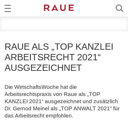
R
AKTUELL
e
c
KOMPETENZ
h
RAUE ALS „TOP KANZLEI
t
TEAM
ARBEITSRECHT 2021“
s
a
AUSGEZEICHNET
KARRIERE
n
w
ÜBER RAUE
ä
Die WirtschaftsWoche hat die
l
Arbeitsrechtspraxis von Raue als „TOP
EN
DE
t
KANZLEI 2021“ ausgezeichnet und zusätzlich
e
Dr. Gernod Meinel als „TOP ANWALT 2021“ für
u
das Arbeitsrecht empfohlen.
n
d