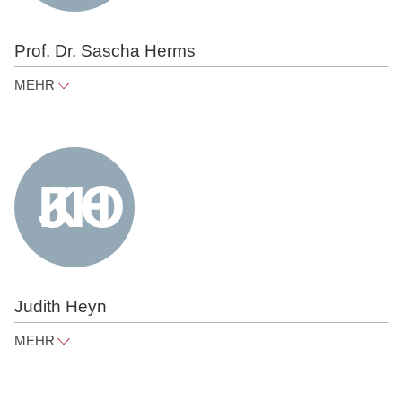
Prof. Dr. Sascha Herms
MEHR
sascha.herms@raue.com
Tel
+49 30 818 550 373
Judith Heyn
MEHR
judith.heyn@raue.com