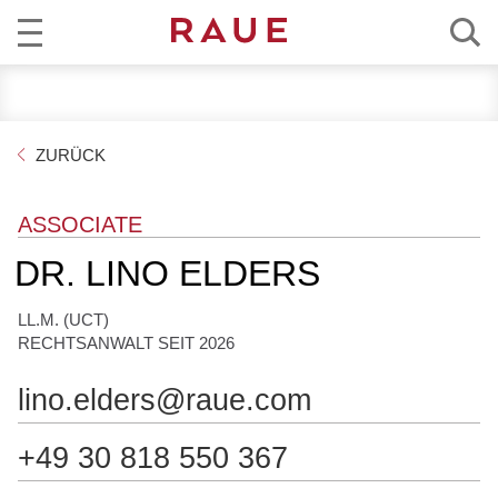
R
AKTUELL
e
c
KOMPETENZ
ZURÜCK
h
t
TEAM
s
ASSOCIATE
a
KARRIERE
DR. LINO ELDERS
n
w
ÜBER RAUE
LL.M. (UCT)
ä
RECHTSANWALT SEIT 2026
l
EN
DE
t
lino.elders@raue.com
e
u
+49 30 818 550 367
n
d