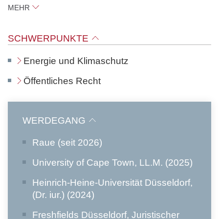
MEHR
N
o
t
Raue
SCHWERPUNKTE
a
Potsdamer Platz 1
r
Energie und Klimaschutz
e
10785
Berlin
Öffentliches Recht
vCard herunterladen
WERDEGANG
Raue (seit 2026)
University of Cape Town, LL.M. (2025)
Heinrich-Heine-Universität Düsseldorf,
(Dr. iur.) (2024)
Freshfields Düsseldorf, Juristischer