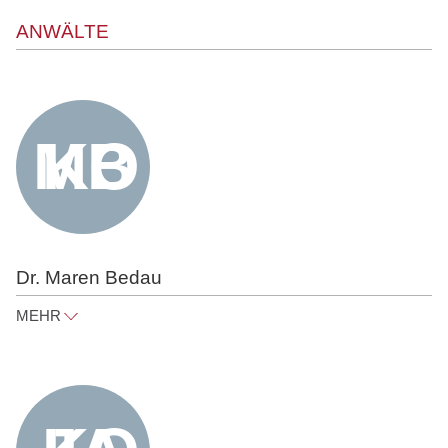
ANWÄLTE
Dr. Maren Bedau
MEHR
maren.bedau@raue.com
Tel
+49 30 818 550 360