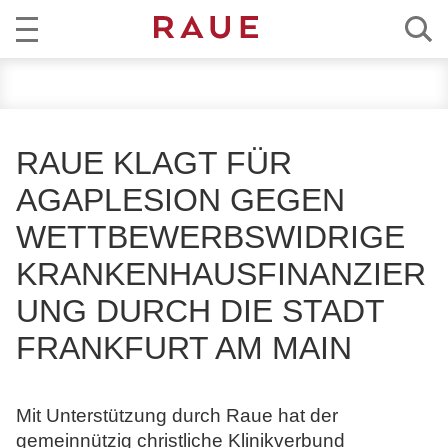
R
AKTUELL
e
c
KOMPETENZ
h
RAUE KLAGT FÜR
t
TEAM
AGAPLESION GEGEN
s
a
WETTBEWERBSWIDRIGE
KARRIERE
n
KRANKENHAUSFINANZIER
w
ÜBER RAUE
ä
UNG DURCH DIE STADT
l
EN
DE
FRANKFURT AM MAIN
t
e
u
Mit Unterstützung durch Raue hat der
n
gemeinnützig christliche Klinikverbund
d