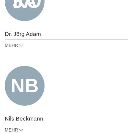
Dr. Jörg Adam
MEHR
joerg.adam@raue.com
Tel
+49 30 818 550 301
Nils Beckmann
MEHR