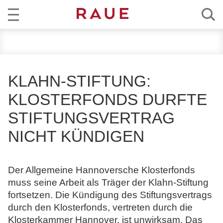
R
AKTUELL
e
c
KOMPETENZ
h
KLAHN-STIFTUNG:
t
TEAM
KLOSTERFONDS DURFTE
s
a
STIFTUNGSVERTRAG
KARRIERE
n
NICHT KÜNDIGEN
w
ÜBER RAUE
ä
l
EN
DE
Der Allgemeine Hannoversche Klosterfonds
t
muss seine Arbeit als Träger der Klahn-Stiftung
e
fortsetzen. Die Kündigung des Stiftungsvertrags
u
durch den Klosterfonds, vertreten durch die
n
Klosterkammer Hannover, ist unwirksam. Das
d