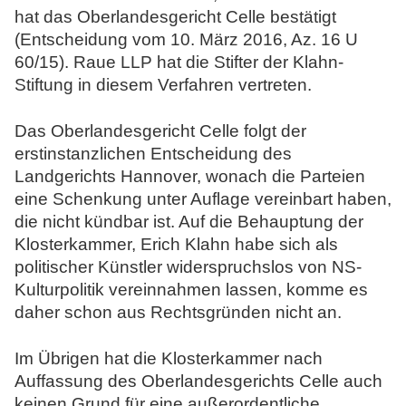
hat das Oberlandesgericht Celle bestätigt
N
(Entscheidung vom 10. März 2016, Az. 16 U
o
60/15). Raue LLP hat die Stifter der Klahn-
t
Stiftung in diesem Verfahren vertreten.
a
r
Das Oberlandesgericht Celle folgt der
e
erstinstanzlichen Entscheidung des
Landgerichts Hannover, wonach die Parteien
eine Schenkung unter Auflage vereinbart haben,
die nicht kündbar ist. Auf die Behauptung der
Klosterkammer, Erich Klahn habe sich als
politischer Künstler widerspruchslos von NS-
Kulturpolitik vereinnahmen lassen, komme es
daher schon aus Rechtsgründen nicht an.
Im Übrigen hat die Klosterkammer nach
Auffassung des Oberlandesgerichts Celle auch
keinen Grund für eine außerordentliche