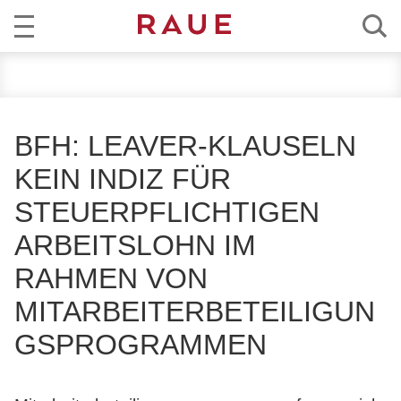
R
AKTUELL
e
c
KOMPETENZ
h
BFH: LEAVER-KLAUSELN
t
TEAM
KEIN INDIZ FÜR
s
a
STEUERPFLICHTIGEN
KARRIERE
n
ARBEITSLOHN IM
w
ÜBER RAUE
ä
RAHMEN VON
l
EN
DE
MITARBEITERBETEILIGUN
t
e
GSPROGRAMMEN
u
n
d