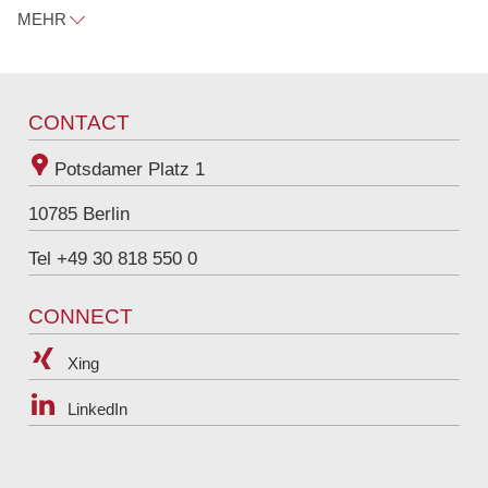
MEHR
friedhelm.unverdorben@raue.com
Tel
+49 30 818 550 326
CONTACT
Potsdamer Platz 1
10785
Berlin
Tel +49 30 818 550 0
CONNECT
Xing
LinkedIn