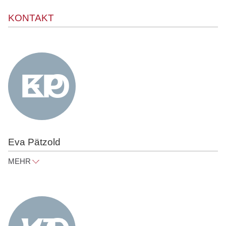
KONTAKT
Eva Pätzold
MEHR
eva.paetzold@raue.com
Tel
+49 30 818 550 312