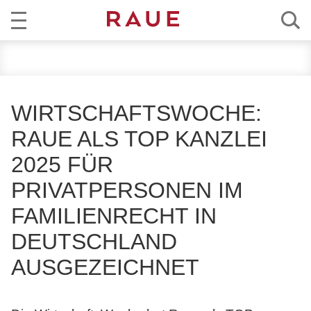
R
AKTUELL
e
c
KOMPETENZ
h
WIRTSCHAFTSWOCHE:
t
TEAM
RAUE ALS TOP KANZLEI
s
a
2025 FÜR
KARRIERE
n
PRIVATPERSONEN IM
w
ÜBER RAUE
ä
FAMILIENRECHT IN
l
EN
DE
DEUTSCHLAND
t
e
AUSGEZEICHNET
u
n
d