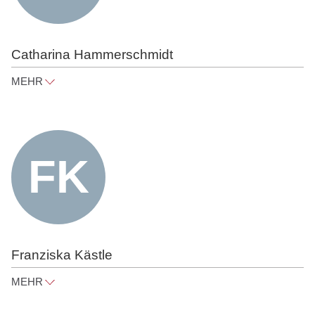
Catharina Hammerschmidt
MEHR
catharina.hammerschmidt@raue.com
Tel
+49 30 818 550 307
Franziska Kästle
MEHR
franziska.kaestle@raue.com