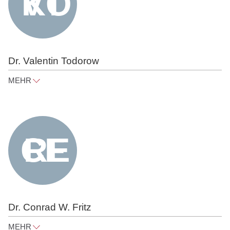
Dr. Valentin Todorow
MEHR
valentin.todorow@raue.com
Tel
+49 30 818 550 312
Dr. Conrad W. Fritz
MEHR