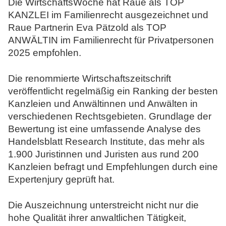
Die WirtschaftsWoche hat Raue als TOP
N
KANZLEI im Familienrecht ausgezeichnet und
o
Raue Partnerin Eva Pätzold als TOP
t
ANWÄLTIN im Familienrecht für Privatpersonen
a
2025 empfohlen.
r
e
Die renommierte Wirtschaftszeitschrift
veröffentlicht regelmäßig ein Ranking der besten
Kanzleien und Anwältinnen und Anwälten in
verschiedenen Rechtsgebieten. Grundlage der
Bewertung ist eine umfassende Analyse des
Handelsblatt Research Institute, das mehr als
1.900 Juristinnen und Juristen aus rund 200
Kanzleien befragt und Empfehlungen durch eine
Expertenjury geprüft hat.
Die Auszeichnung unterstreicht nicht nur die
hohe Qualität ihrer anwaltlichen Tätigkeit,