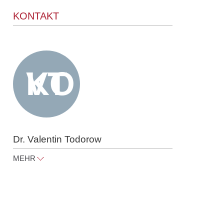
KONTAKT
Dr. Valentin Todorow
MEHR
valentin.todorow@raue.com
Tel
+49 30 818 550 312