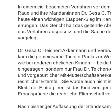
n
In einem viel beachteten Verfahren vor dem
d
Raue und ihre Mandantinnen Dr. Gesa C. 
N
heute einen wichtigen Etappen-Sieg im Ka
o
errungen. Das Gericht hält das geltende Ab
t
das Verfahren ausgesetzt und die Sache d
a
vorgelegt.
r
e
Dr. Gesa C. Teichert-Akkermann und Verena
kam die gemeinsame Tochter Paula zur Wel
wie bei anderen ehelichen Kindern – beide 
eingetragen, sondern nur Frau Dr. Teichert
und vorgeburtlicher Mit-Mutterschaftsanerk
rechtlicher Elternteil. Sie wurde auch nich
Bleibt der Eintrag leer, ist das Kind wenige
Erbansprüche die rechtliche Elternschaft v
Nach bisheriger Auffassung der Standesäm