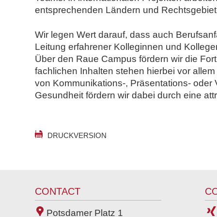
n
entsprechenden Ländern und Rechtsgebie
d
N
Wir legen Wert darauf, dass auch Berufsan
o
Leitung erfahrener Kolleginnen und Kollegen
t
Über den Raue Campus fördern wir die Fort
a
fachlichen Inhalten stehen hierbei vor allem
r
von Kommunikations-, Präsentations- oder 
e
Gesundheit fördern wir dabei durch eine at
DRUCKVERSION
CONTACT
C
Potsdamer Platz 1