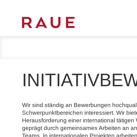
R
e
c
h
t
s
INITIATIVB
a
n
w
ä
Wir sind ständig an Bewerbungen hochqualif
l
Schwerpunktbereichen interessiert. Wir bie
t
Herausforderung einer international tätigen 
e
geprägt durch gemeinsames Arbeiten an an
u
Teams. In internationalen Projekten arbeiten