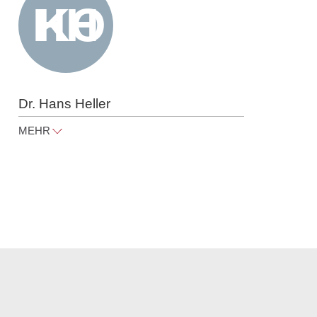
Dr. Hans Heller
MEHR
karriere@raue.com
Tel
+49 30 818 550 385