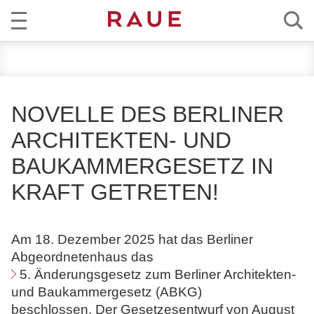
R
AKTUELL
e
c
KOMPETENZ
h
NOVELLE DES BERLINER
t
TEAM
ARCHITEKTEN- UND
s
a
BAUKAMMERGESETZ IN
KARRIERE
n
KRAFT GETRETEN!
w
ÜBER RAUE
ä
l
EN
DE
Am 18. Dezember 2025 hat das Berliner
t
Abgeordnetenhaus das
e
5. Änderungsgesetz zum Berliner Architekten-
u
und Baukammergesetz (ABKG)
n
beschlossen. Der Gesetzesentwurf von August
d