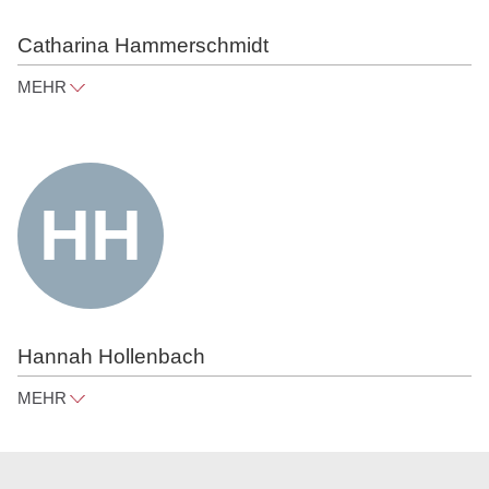
Catharina Hammerschmidt
MEHR
catharina.hammerschmidt@raue.com
Tel
+49 30 818 550 307
Hannah Hollenbach
MEHR
hannah.hollenbach@raue.com