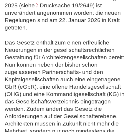
2025 (siehe
Drucksache 19/2649
) ist
N
unverändert angenommen worden; die neuen
o
Regelungen sind am 22. Januar 2026 in Kraft
t
getreten.
a
r
Das Gesetz enthält zum einen erfreuliche
e
Neuerungen in der gesellschaftsrechtlichen
Gestaltung für Architektengesellschaften bereit:
Nun können neben der bisher schon
zugelassenen Partnerschafts- und den
Kapitalgesellschaften auch eine eingetragene
GbR (eGbR), eine offene Handelsgesellschaft
(OHG) und eine Kommanditgesellschaft (KG) in
das Gesellschaftsverzeichnis eingetragen
werden. Zudem ändert das Gesetz die
Anforderungen auf der Gesellschafterebene.
Architekten müssen in Zukunft nicht mehr die
Mehrheit, sondern nur noch mindestens die