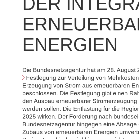
DER INTEGR
n
d
ERNEUERBA
N
o
t
ENERGIEN
a
r
e
Die Bundesnetzagentur hat am 28. August 2
Festlegung zur Verteilung von Mehrkosten 
Erzeugung von Strom aus erneuerbaren En
beschlossen. Die Festlegung gibt einen Ra
den Ausbau erneuerbarer Stromerzeugung b
werden sollen. Die Entlastung für die Regi
2025 wirken. Der Forderung nach bundeseinh
Bundesnetzagentur hingegen eine Absage ert
Zubaus von erneuerbaren Energien umverteil