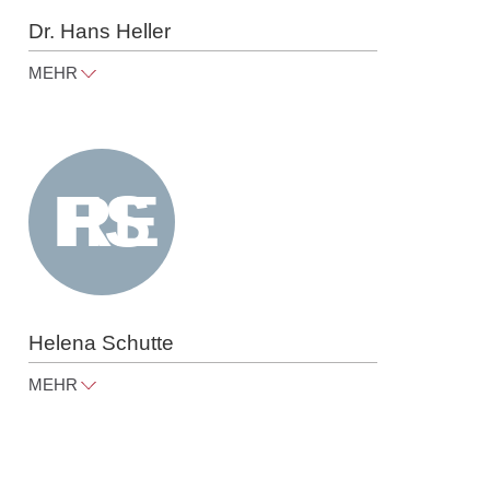
Dr. Hans Heller
MEHR
hans.heller@raue.com
Tel
+49 30 818 550 350
Helena Schutte
MEHR
helena.schutte@raue.com
Tel
+49 30 818 550 350