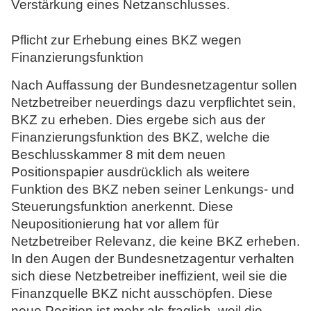
Verstärkung eines Netzanschlusses.
N
o
Pflicht zur Erhebung eines BKZ wegen
t
Finanzierungsfunktion
a
r
Nach Auffassung der Bundesnetzagentur sollen
e
Netzbetreiber neuerdings dazu verpflichtet sein,
BKZ zu erheben. Dies ergebe sich aus der
Finanzierungsfunktion des BKZ, welche die
Beschlusskammer 8 mit dem neuen
Positionspapier ausdrücklich als weitere
Funktion des BKZ neben seiner Lenkungs- und
Steuerungsfunktion anerkennt. Diese
Neupositionierung hat vor allem für
Netzbetreiber Relevanz, die keine BKZ erheben.
In den Augen der Bundesnetzagentur verhalten
sich diese Netzbetreiber ineffizient, weil sie die
Finanzquelle BKZ nicht ausschöpfen. Diese
neue Position ist mehr als fraglich, weil die