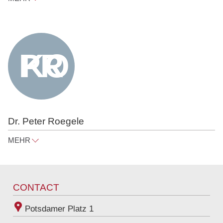
hans.heller@raue.com
Tel
+49 30 818 550 350
Dr. Peter Roegele
MEHR
peter.roegele@raue.com
Tel
+49 30 818 550 367
CONTACT
Potsdamer Platz 1