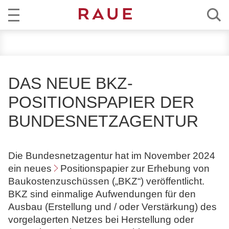
R
AKTUELL
e
c
KOMPETENZ
h
DAS NEUE BKZ-
t
TEAM
POSITIONSPAPIER DER
s
a
BUNDESNETZAGENTUR
KARRIERE
n
w
ÜBER RAUE
ä
Die Bundesnetzagentur hat im November 2024
l
ein neues
Positionspapier
zur Erhebung von
EN
DE
t
Baukostenzuschüssen („
BKZ
“) veröffentlicht.
e
BKZ sind einmalige Aufwendungen für den
u
Ausbau (Erstellung und / oder Verstärkung) des
n
vorgelagerten Netzes bei Herstellung oder
d