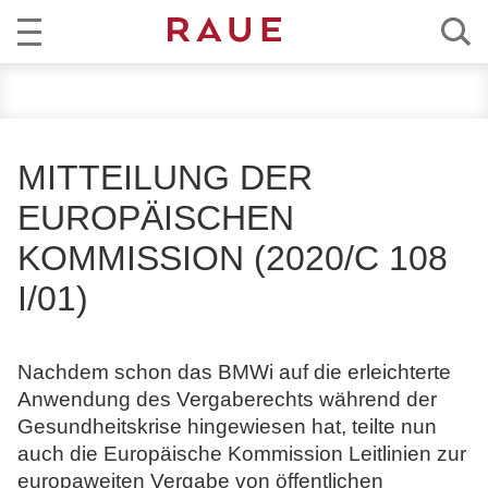
R
AKTUELL
e
c
KOMPETENZ
h
MITTEILUNG DER
t
TEAM
EUROPÄISCHEN
s
a
KOMMISSION (2020/C 108
KARRIERE
n
I/01)
w
ÜBER RAUE
ä
l
EN
DE
Nachdem schon das BMWi auf die erleichterte
t
Anwendung des Vergaberechts während der
e
Gesundheitskrise hingewiesen hat, teilte nun
u
auch die Europäische Kommission Leitlinien zur
n
europaweiten Vergabe von öffentlichen
d