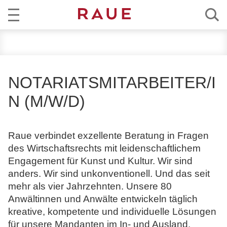
R
AKTUELL
e
c
KOMPETENZ
h
NOTARIATSMITARBEITER/I
t
TEAM
N (M/W/D)
s
a
KARRIERE
n
Raue verbindet exzellente Beratung in Fragen
w
ÜBER RAUE
des Wirtschaftsrechts mit leidenschaftlichem
ä
Engagement für Kunst und Kultur. Wir sind
l
EN
DE
anders. Wir sind unkonventionell. Und das seit
t
mehr als vier Jahrzehnten. Unsere 80
e
Anwältinnen und Anwälte entwickeln täglich
u
kreative, kompetente und individuelle Lösungen
n
für unsere Mandanten im In- und Ausland.
d