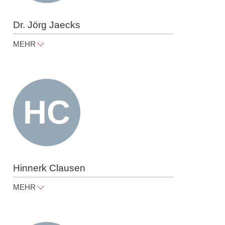
Dr. Jörg Jaecks
MEHR
joerg.jaecks@raue.com
Tel
+49 30 818 550 326
Hinnerk Clausen
MEHR
hinnerk.clausen@raue.com