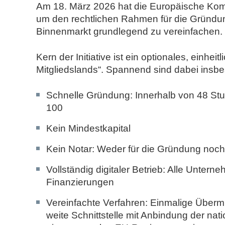
n
Am 18. März 2026 hat die Europäische Kom
d
um den rechtlichen Rahmen für die Gründ
N
Binnenmarkt grundlegend zu vereinfachen.
o
t
Kern der Initiative ist ein optionales, einhei
a
Mitgliedslands“. Spannend sind dabei insb
r
e
Schnelle Gründung
: Innerhalb von 48 Stu
100
Kein Mindestkapital
Kein Notar
: Weder für die Gründung noch
Vollständig digitaler Betrieb
: Alle Unterne
Finanzierungen
Vereinfachte Verfahren
: Einmalige Überm
weite Schnittstelle mit Anbindung der nat