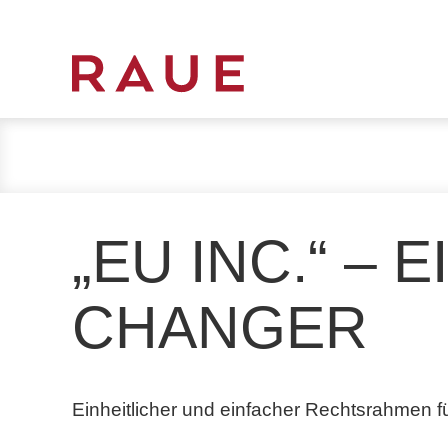
R
e
c
h
t
s
„EU INC.“ – 
a
n
w
CHANGER
ä
l
t
e
Einheitlicher und einfacher Rechtsrahmen 
u