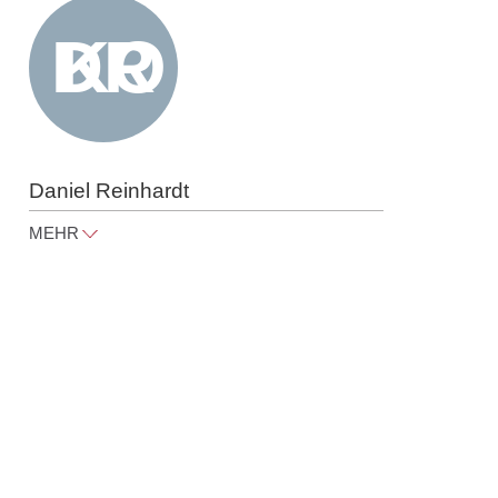
Tel
+49 30 818 550 433
Daniel Reinhardt
MEHR
daniel.reinhardt@raue.com
Tel
+49 30 818 550 433